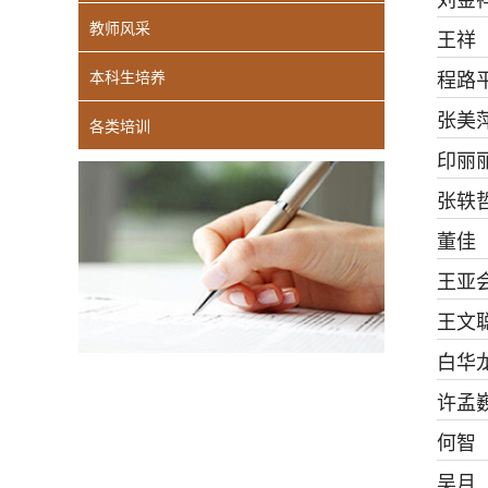
教师风采
王祥
程路
本科生培养
张美
各类培训
印丽
张轶
董佳
王亚
王文
白华
​许孟
何智
吴月