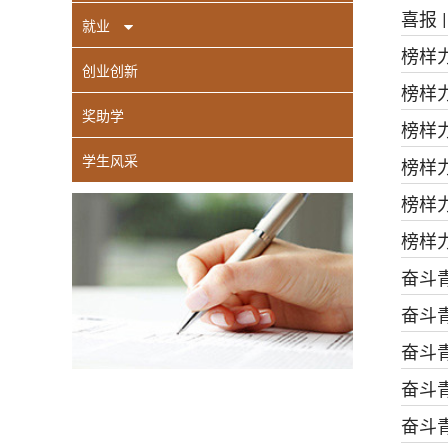
喜报 
就业
榜样力
创业创新
榜样力
奖助学
榜样力
学生风采
榜样
榜样力
榜样
奋斗
奋斗
奋斗
奋斗
奋斗