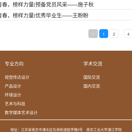
青春，榜样力量|预备党员风采——施子秋
青春，榜样力量|优秀毕业生——王盼盼
1
2
4
...
专业方向
学术交流
视觉传达设计
国际交流
产品设计
国内交流
环境设计
艺术与科技
数字媒体艺术设计
地址：江苏省南京市溧水区石湫街道励学路9号
南京工业大学浦江学院